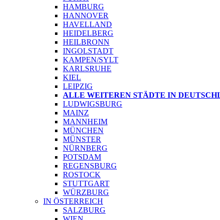
HAMBURG
HANNOVER
HAVELLAND
HEIDELBERG
HEILBRONN
INGOLSTADT
KAMPEN/SYLT
KARLSRUHE
KIEL
LEIPZIG
ALLE WEITEREN STÄDTE IN DEUTSCH
LUDWIGSBURG
MAINZ
MANNHEIM
MÜNCHEN
MÜNSTER
NÜRNBERG
POTSDAM
REGENSBURG
ROSTOCK
STUTTGART
WÜRZBURG
IN ÖSTERREICH
SALZBURG
WIEN