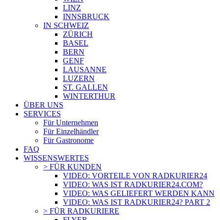
LINZ
INNSBRUCK
IN SCHWEIZ
ZÜRICH
BASEL
BERN
GENF
LAUSANNE
LUZERN
ST. GALLEN
WINTERTHUR
ÜBER UNS
SERVICES
Für Unternehmen
Für Einzelhändler
Für Gastronome
FAQ
WISSENSWERTES
> FÜR KUNDEN
VIDEO: VORTEILE VON RADKURIER24
VIDEO: WAS IST RADKURIER24.COM?
VIDEO: WAS GELIEFERT WERDEN KANN
VIDEO: WAS IST RADKURIER24? PART 2
> FÜR RADKURIERE
FLYER