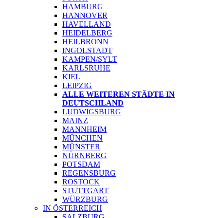
HAMBURG
HANNOVER
HAVELLAND
HEIDELBERG
HEILBRONN
INGOLSTADT
KAMPEN/SYLT
KARLSRUHE
KIEL
LEIPZIG
ALLE WEITEREN STÄDTE IN
DEUTSCHLAND
LUDWIGSBURG
MAINZ
MANNHEIM
MÜNCHEN
MÜNSTER
NÜRNBERG
POTSDAM
REGENSBURG
ROSTOCK
STUTTGART
WÜRZBURG
IN ÖSTERREICH
SALZBURG