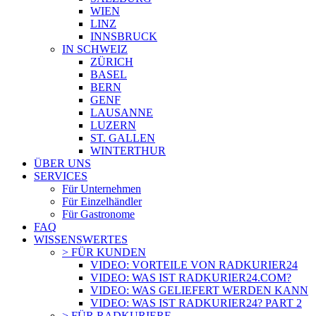
WIEN
LINZ
INNSBRUCK
IN SCHWEIZ
ZÜRICH
BASEL
BERN
GENF
LAUSANNE
LUZERN
ST. GALLEN
WINTERTHUR
ÜBER UNS
SERVICES
Für Unternehmen
Für Einzelhändler
Für Gastronome
FAQ
WISSENSWERTES
> FÜR KUNDEN
VIDEO: VORTEILE VON RADKURIER24
VIDEO: WAS IST RADKURIER24.COM?
VIDEO: WAS GELIEFERT WERDEN KANN
VIDEO: WAS IST RADKURIER24? PART 2
> FÜR RADKURIERE