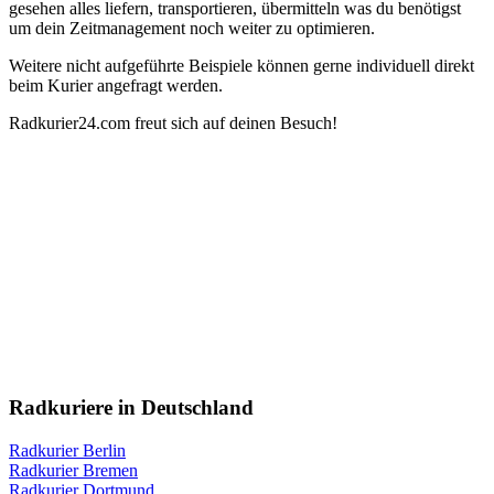
gesehen alles
liefern
,
transportieren
,
übermitteln
was du benötigst
um dein
Zeitmanagement
noch weiter zu
optimieren
.
Weitere nicht aufgeführte Beispiele können gerne individuell direkt
beim
Kurier
angefragt
werden.
Radkurier24.com
freut
sich auf deinen Besuch!
Radkuriere in Deutschland
Radkurier Berlin
Radkurier Bremen
Radkurier Dortmund