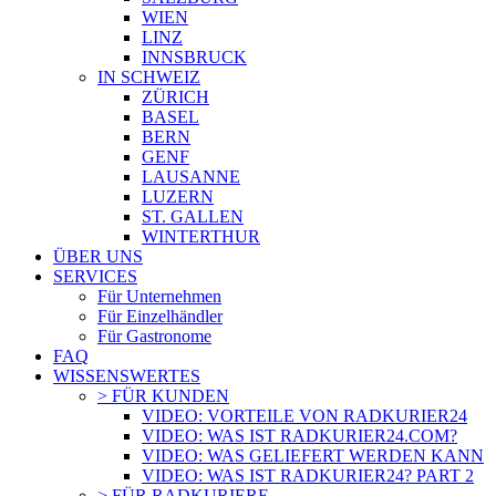
WIEN
LINZ
INNSBRUCK
IN SCHWEIZ
ZÜRICH
BASEL
BERN
GENF
LAUSANNE
LUZERN
ST. GALLEN
WINTERTHUR
ÜBER UNS
SERVICES
Für Unternehmen
Für Einzelhändler
Für Gastronome
FAQ
WISSENSWERTES
> FÜR KUNDEN
VIDEO: VORTEILE VON RADKURIER24
VIDEO: WAS IST RADKURIER24.COM?
VIDEO: WAS GELIEFERT WERDEN KANN
VIDEO: WAS IST RADKURIER24? PART 2
> FÜR RADKURIERE