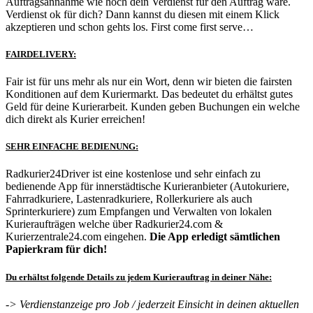
Auftragsannahme wie hoch dein Verdienst für den Auftrag wäre.
Verdienst ok für dich? Dann kannst du diesen mit einem Klick
akzeptieren und schon gehts los. First come first serve…
FAIRDELIVERY:
Fair ist für uns mehr als nur ein Wort, denn wir bieten die fairsten
Konditionen auf dem Kuriermarkt. Das bedeutet du erhältst gutes
Geld für deine Kurierarbeit. Kunden geben Buchungen ein welche
dich direkt als Kurier erreichen!
SEHR EINFACHE BEDIENUNG:
Radkurier24Driver ist eine kostenlose und sehr einfach zu
bedienende App für innerstädtische Kurieranbieter (Autokuriere,
Fahrradkuriere, Lastenradkuriere, Rollerkuriere als auch
Sprinterkuriere) zum Empfangen und Verwalten von lokalen
Kurieraufträgen welche über Radkurier24.com &
Kurierzentrale24.com eingehen.
Die App erledigt sämtlichen
Papierkram für dich!
Du erhältst folgende Details zu jedem Kurierauftrag in deiner Nähe:
-> Verdienstanzeige pro Job / jederzeit Einsicht in deinen aktuellen