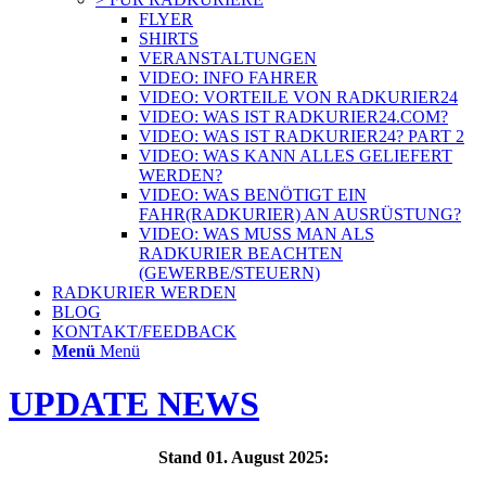
FLYER
SHIRTS
VERANSTALTUNGEN
VIDEO: INFO FAHRER
VIDEO: VORTEILE VON RADKURIER24
VIDEO: WAS IST RADKURIER24.COM?
VIDEO: WAS IST RADKURIER24? PART 2
VIDEO: WAS KANN ALLES GELIEFERT
WERDEN?
VIDEO: WAS BENÖTIGT EIN
FAHR(RADKURIER) AN AUSRÜSTUNG?
VIDEO: WAS MUSS MAN ALS
RADKURIER BEACHTEN
(GEWERBE/STEUERN)
RADKURIER WERDEN
BLOG
KONTAKT/FEEDBACK
Menü
Menü
UPDATE NEWS
Stand 01. August 2025: