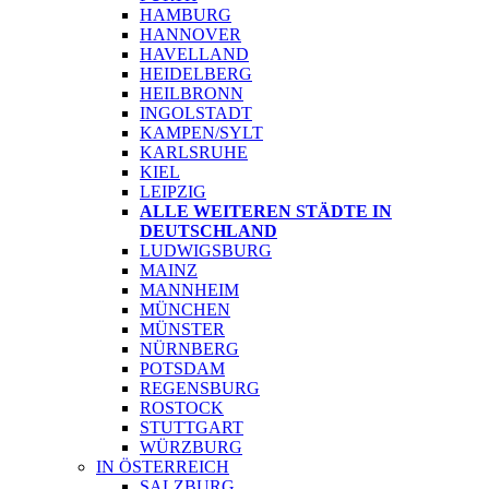
HAMBURG
HANNOVER
HAVELLAND
HEIDELBERG
HEILBRONN
INGOLSTADT
KAMPEN/SYLT
KARLSRUHE
KIEL
LEIPZIG
ALLE WEITEREN STÄDTE IN
DEUTSCHLAND
LUDWIGSBURG
MAINZ
MANNHEIM
MÜNCHEN
MÜNSTER
NÜRNBERG
POTSDAM
REGENSBURG
ROSTOCK
STUTTGART
WÜRZBURG
IN ÖSTERREICH
SALZBURG