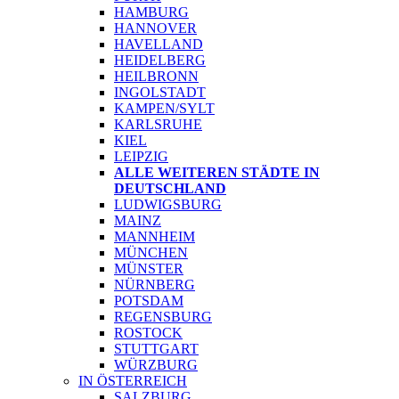
HAMBURG
HANNOVER
HAVELLAND
HEIDELBERG
HEILBRONN
INGOLSTADT
KAMPEN/SYLT
KARLSRUHE
KIEL
LEIPZIG
ALLE WEITEREN STÄDTE IN
DEUTSCHLAND
LUDWIGSBURG
MAINZ
MANNHEIM
MÜNCHEN
MÜNSTER
NÜRNBERG
POTSDAM
REGENSBURG
ROSTOCK
STUTTGART
WÜRZBURG
IN ÖSTERREICH
SALZBURG