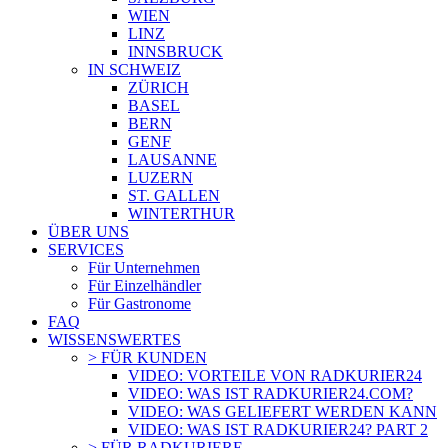
WIEN
LINZ
INNSBRUCK
IN SCHWEIZ
ZÜRICH
BASEL
BERN
GENF
LAUSANNE
LUZERN
ST. GALLEN
WINTERTHUR
ÜBER UNS
SERVICES
Für Unternehmen
Für Einzelhändler
Für Gastronome
FAQ
WISSENSWERTES
> FÜR KUNDEN
VIDEO: VORTEILE VON RADKURIER24
VIDEO: WAS IST RADKURIER24.COM?
VIDEO: WAS GELIEFERT WERDEN KANN
VIDEO: WAS IST RADKURIER24? PART 2
> FÜR RADKURIERE