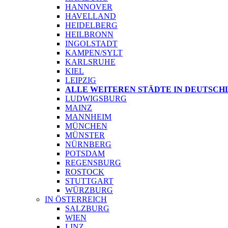
HANNOVER
HAVELLAND
HEIDELBERG
HEILBRONN
INGOLSTADT
KAMPEN/SYLT
KARLSRUHE
KIEL
LEIPZIG
ALLE WEITEREN STÄDTE IN DEUTSCH
LUDWIGSBURG
MAINZ
MANNHEIM
MÜNCHEN
MÜNSTER
NÜRNBERG
POTSDAM
REGENSBURG
ROSTOCK
STUTTGART
WÜRZBURG
IN ÖSTERREICH
SALZBURG
WIEN
LINZ