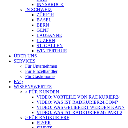
INNSBRUCK
IN SCHWEIZ
ZÜRICH
BASEL
BERN
GENF
LAUSANNE
LUZERN
ST. GALLEN
WINTERTHUR
ÜBER UNS
SERVICES
Für Unternehmen
Für Einzelhändler
Für Gastronome
FAQ
WISSENSWERTES
> FÜR KUNDEN
VIDEO: VORTEILE VON RADKURIER24
VIDEO: WAS IST RADKURIER24.COM?
VIDEO: WAS GELIEFERT WERDEN KANN
VIDEO: WAS IST RADKURIER24? PART 2
> FÜR RADKURIERE
FLYER
SHIRTS