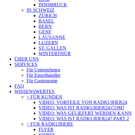
INNSBRUCK
IN SCHWEIZ
ZÜRICH
BASEL
BERN
GENF
LAUSANNE
LUZERN
ST. GALLEN
WINTERTHUR
ÜBER UNS
SERVICES
Für Unternehmen
Für Einzelhändler
Für Gastronome
FAQ
WISSENSWERTES
> FÜR KUNDEN
VIDEO: VORTEILE VON RADKURIER24
VIDEO: WAS IST RADKURIER24.COM?
VIDEO: WAS GELIEFERT WERDEN KANN
VIDEO: WAS IST RADKURIER24? PART 2
> FÜR RADKURIERE
FLYER
SHIRTS