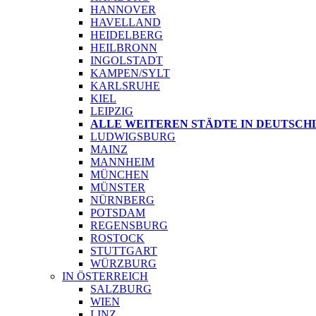
HANNOVER
HAVELLAND
HEIDELBERG
HEILBRONN
INGOLSTADT
KAMPEN/SYLT
KARLSRUHE
KIEL
LEIPZIG
ALLE WEITEREN STÄDTE IN DEUTSCH
LUDWIGSBURG
MAINZ
MANNHEIM
MÜNCHEN
MÜNSTER
NÜRNBERG
POTSDAM
REGENSBURG
ROSTOCK
STUTTGART
WÜRZBURG
IN ÖSTERREICH
SALZBURG
WIEN
LINZ